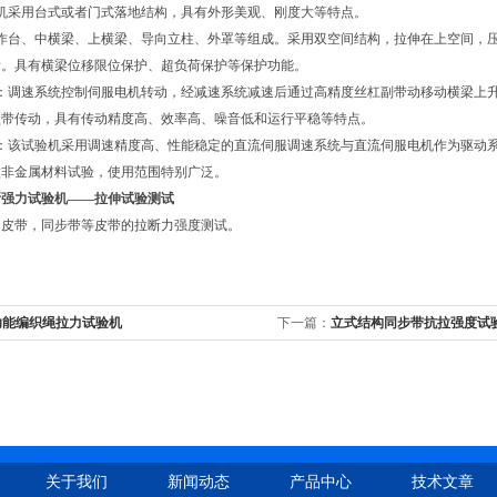
机采用台式或者门式落地结构，具有外形美观、刚度大等特点。
工作台、中横梁、上横梁、导向立柱、外罩等组成。采用双空间结构，拉伸在上空间，
标。具有横梁位移限位保护、超负荷保护等保护功能。
：调速系统控制伺服电机转动，经减速系统减速后通过高精度丝杠副带动移动横梁上升
型带传动，具有传动精度高、效率高、噪音低和运行平稳等特点。
统：该试验机采用调速精度高、性能稳定的直流伺服调速系统与直流伺服电机作为驱动
做非金属材料试验，使用范围特别广泛。
断强力试验机
——拉伸试验测试
角皮带，同步带等皮带的拉断力强度测试。
功能编织绳拉力试验机
下一篇：
立式结构同步带抗拉强度试
关于我们
新闻动态
产品中心
技术文章