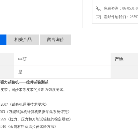
免费咨询：86-0531-87
发邮件给我们：2659367
相关产品
留言询价
中研
产地
是
断强力试验机
——拉伸试验测试
角皮带，同步带等皮带的拉断力强度测试。
11-2007《试验机通用技术要求》
03-2003《万能试验机计算机数据采集系统评定》
9－1999《拉力、压力和万能试验机的检定规程》
28-2010《金属材料室温拉伸试验方法》