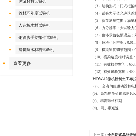
保温材料试验机
（3）结构形式：门式框架
管材环刚度试验机
（4）试验力示值允许误差
（5）负荷测量范围：满量程的
人造板木材试验机
（6）力分辨率：大试验力的1/
（7）位移示值极限误差：
钢管脚手架扣件试验机
（8）位移小分辨率：0.01
建筑防水材料试验机
（9）横梁速度调节范围：0.01
（10）横梁速度相对误差：
查看更多
（11）有效拉伸空间：650
（12）有效试验宽度：400
WDW-10微机控制
土工布
(a)、 交流伺服驱
(b)、高精度负荷传
(c)、精密珠丝
(d)、同步带
上一篇：
全自动式单丝纤