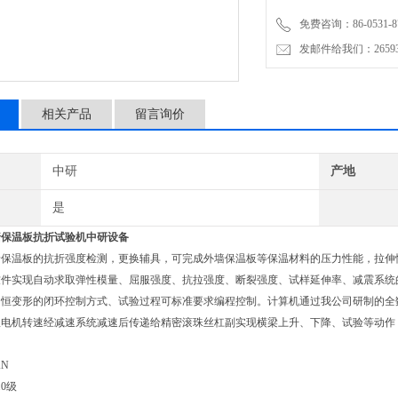
免费咨询：86-0531-87
发邮件给我们：2659367
相关产品
留言询价
中研
产地
是
墙保温板抗折试验机
中研设备
墙保温板的抗折强度检测，更换辅具，可完成外墙保温板等保温材料的压力性能，拉伸
软件实现自动求取弹性模量、屈服强度、抗拉强度、断裂强度、试样延伸率、减震系统
恒变形的闭环控制方式、试验过程可标准要求编程控制。计算机通过我公司研制的全数
服电机转速经减速系统减速后传递给精密滚珠丝杠副实现横梁上升、下降、试验等动作
KN
.0级