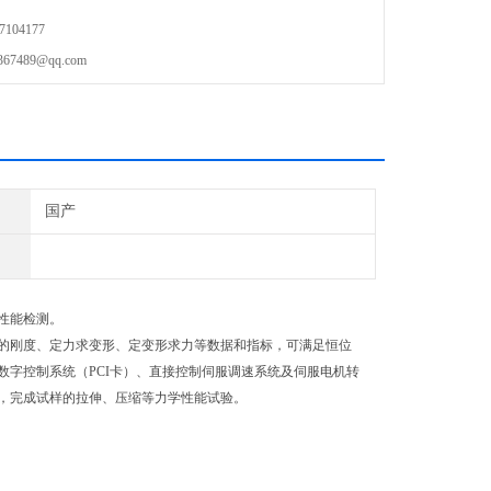
104177
489@qq.com
国产
性能检测。
的刚度、定力求变形、定变形求力等数据和指标，可满足恒位
字控制系统（PCI卡）、直接控制伺服调速系统及伺服电机转
，完成试样的拉伸、压缩等力学性能试验。