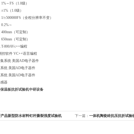
1%～FS（1.0级）
±1%（1.0级）
1/±500000FS（全程分辨率不变）
0.2%～
400mm（可定制）
650mm（可定制）
-800AVc++编程
T测控软件 VC++语言编程
集系统 美国AD电子器件
系统 美国AD电子器件
系统 美国AD电子器件
传感器
墙保温板抗折试验机
中研设备
研产品新型防水材料钉杆撕裂强度试验机
下一篇：
一体机陶瓷砖抗压抗折试验