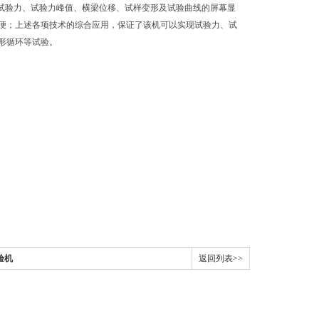
了试验力、试验力峰值、横梁位移、试样变形及试验曲线的屏幕显
便；上述各项技术的综合应用，保证了该机可以实现试验力、试
形循环等试验。
验机
返回列表>>