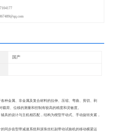
104177
489@qq.com
国产
于各种金属、非金属及复合材料的拉伸、压缩、弯曲、剪切、剥
对载荷、位移的测量和控制有较高的精度和灵敏度。
。辅具的设计与主机相匹配，结构为楔型平动式、手动旋转夹紧，
计的同步齿型带减速系统和滚珠丝杠副带动试验机的移动横梁运