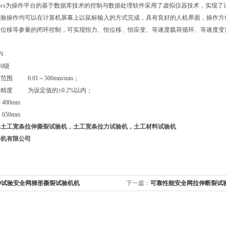
dows为操作平台的基于数据库技术的控制与数据处理软件采用了虚拟仪器技术，实现
试验操作均可以在计算机屏幕上以鼠标输入的方式完成，具有良好的人机界面，操作方
梁位移等参量的闭环控制，可实现恒力、恒位移、恒应变、等速度载荷循环、等速度变
N
.0级
围 0.01～500mm/min；
精度 为设定值的±0.2%以内；
400mm
650mm
—
土工宽条拉伸撕裂试验机
，土工宽条拉力试验机，土工材料试验机
验机有限公司
伸试验安全网梯形撕裂试验机机
下一篇：
可靠性能安全网拉伸断裂试