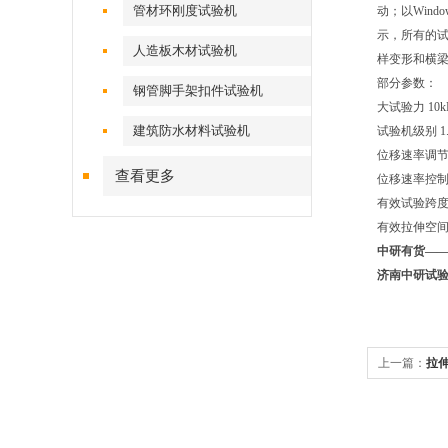
管材环刚度试验机
动；以Win
示，所有的
人造板木材试验机
样变形和横
部分参数：
钢管脚手架扣件试验机
大试验力 10k
建筑防水材料试验机
试验机级别 1
位移速率调节范
查看更多
位移速率控制
有效试验跨度 
有效拉伸空间 
中研有货—
济南中研试
上一篇：
拉