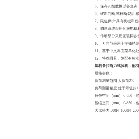
5、保存20组数据以备查
6、破断判断:试样断裂后
7、限位保护:具有机械和程
8、调速系统采用伺服电机
9、传动部分采用圆弧同步
10、万向节采用十字插销
11、基于中文界面菜单化
12、特殊附具：除配有标
塑料条拉断力试验机
，配
规格参数：
负荷测量范围 大负荷2%-
负荷测量精度 优于示值的±
拉伸空间（mm） 0-65
压缩空间（mm） 0-65
大试验力 500N 1000N 200