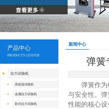
新闻中心
产品中心
PRODUCTS CENTER
弹簧
拉力试验机
弹簧作为机
高低温试验机
与安全性。弹
金属拉力试验机
性能的核心设
卧式拉力试验机