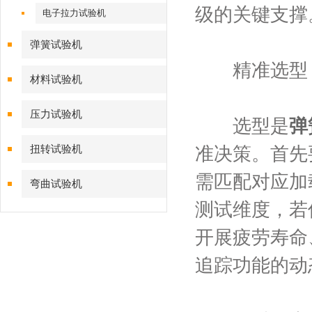
级的关键支撑
电子拉力试验机
弹簧试验机
精准选型：
材料试验机
压力试验机
选型是
弹
扭转试验机
准决策。首先
需匹配对应加
弯曲试验机
测试维度，若
开展疲劳寿命
追踪功能的动