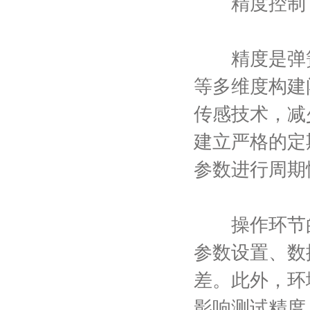
精度控制：
精度是弹簧
等多维度构建
传感技术，减
建立严格的定
参数进行周期
操作环节的
参数设置、数
差。此外，环
影响测试精度