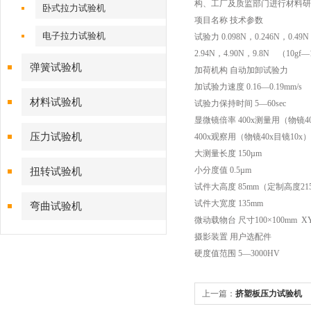
构、工厂及质监部门进行材料研
卧式拉力试验机
项目名称 技术参数
电子拉力试验机
试验力 0.098N，0.246N，0.49N
2.94N，4.90N，9.8N （10gf—
弹簧试验机
加荷机构 自动加卸试验力
加试验力速度 0.16—0.19mm/s
材料试验机
试验力保持时间 5—60sec
显微镜倍率 400x测量用（物镜40
压力试验机
400x观察用（物镜40x目镜10x）
大测量长度 150µm
小分度值 0.5µm
扭转试验机
试件大高度 85mm（定制高度21
试件大宽度 135mm
弯曲试验机
微动载物台 尺寸100×100mm X
摄影装置 用户选配件
硬度值范围 5—3000HV
上一篇：
挤塑板压力试验机