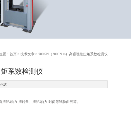
位置：
首页
>
技术文章
> 500KN（2000N.m）高强螺栓扭矩系数检测仪
栓扭矩系数检测仪
97次
矩/轴力-扭转角、扭矩/轴力-时间等试验曲线等。