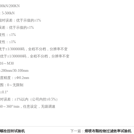
kN/200KN
-500kN
相对误差：优于示值的±1%
误差：优于示值的±1%
性：≤1%
性：≤1%
于±1/300000码，全程不分档，分辨率不变
优于±1/300000码，全程不分档，分辨率不变
6～M30
80mm/30-100mm
度精度：≤Φ0.2mm
范围：0～无限制
0.1°
对误差：±1%以内（公司内控±0.5%）
60～360°/min，任意设定，无级调速
螺栓扭转试验机
下一篇：
熔喷布颗粒物过滤效率试验机