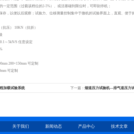
值的一定范围（过载该档位的2-5%）、或活塞碰到限位时，可即刻停机；
可保存，以便以后观察；试验力、位移测量控制集中于微机的试验界面上，直观、便于
kN（抗压） 10KN（抗折）
级
.1～5kN/S 任意设定
0%
00mm 200×150mm 可定制
0mm 可定制
程加载试验系统
下一篇：
烟道压力试验机—排气道压力
关于我们
新闻动态
产品中心
技术文章