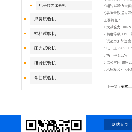
电子拉力试验机
b)超过试验力大
c)各测量数据均
弹簧试验机
主要特点：
1 大试验力 300
材料试验机
2 精度等级 ±1% 1
3 试验力加荷速度 0
压力试验机
4 电 压 220V±1
5 功 率 1.0kW
6 试验空间 180×2
扭转试验机
7 承压板尺寸 Φ16
弯曲试验机
上一篇：
架构工
网站首页